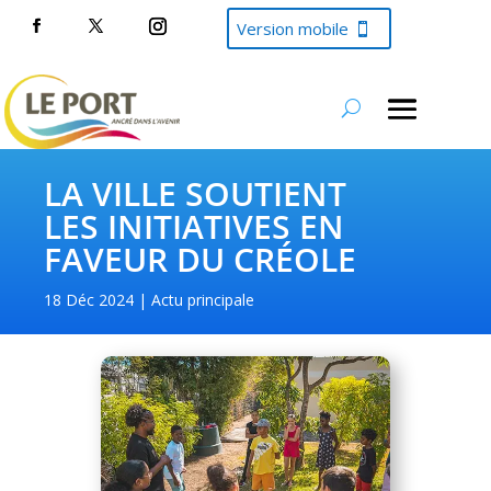
Version mobile
LA VILLE SOUTIENT
LES INITIATIVES EN
FAVEUR DU CRÉOLE
18 Déc 2024
Actu principale