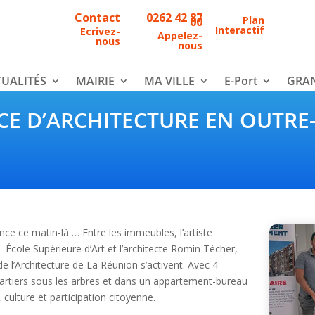
Contact
0262 42 87
Plan
00
Interactif
Ecrivez-
Appelez-
nous
nous
UALITÉS
MAIRIE
MA VILLE
E-Port
GRAN
CE D’ARCHITECTURE EN OUTRE
ence ce matin-là … Entre les immeubles, l’artiste
 École Supérieure d’Art et l’architecte Romin Técher,
e l’Architecture de La Réunion s’activent. Avec 4
uartiers sous les arbres et dans un appartement-bureau
culture et participation citoyenne.