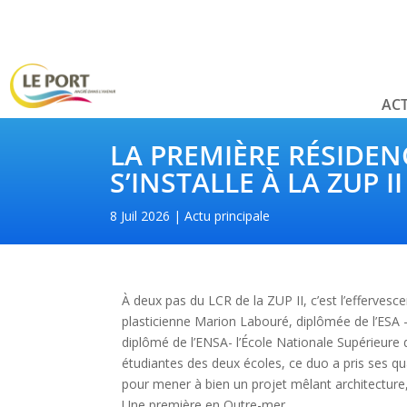
ACT
LA PREMIÈRE RÉSIDEN
S’INSTALLE À LA ZUP II
8 Juil 2026
Actu principale
À deux pas du LCR de la ZUP II, c’est l’effervesc
plasticienne Marion Labouré, diplômée de l’ESA –
diplômé de l’ENSA- l’École Nationale Supérieure d
étudiantes des deux écoles, ce duo a pris ses q
pour mener à bien un projet mêlant architecture, 
Une première en Outre-mer