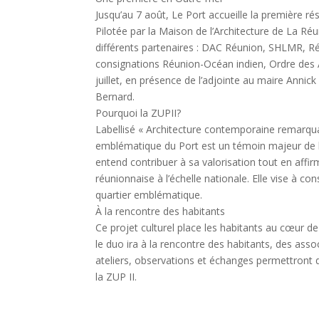
Jusqu’au 7 août, Le Port accueille la première r
Pilotée par la Maison de l’Architecture de La Réu
différents partenaires : DAC Réunion, SHLMR, R
consignations Réunion-Océan indien, Ordre des A
juillet, en présence de l’adjointe au maire Annic
Bernard.
Pourquoi la ZUPII?
Labellisé « Architecture contemporaine remarquab
emblématique du Port est un témoin majeur de l
entend contribuer à sa valorisation tout en affi
réunionnaise à l’échelle nationale. Elle vise à co
quartier emblématique.
À la rencontre des habitants
Ce projet culturel place les habitants au cœur de
le duo ira à la rencontre des habitants, des ass
ateliers, observations et échanges permettront
la ZUP II.