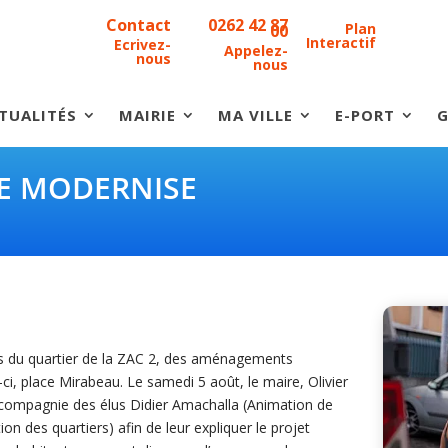
Contact
0262 42 87
Plan
00
Interactif
Ecrivez-
Appelez-
nous
nous
TUALITÉS
MAIRIE
MA VILLE
E-PORT
G
SE MODERNISE
ants du quartier de la ZAC 2, des aménagements
i, place Mirabeau. Le samedi 5 août, le maire, Olivier
n compagnie des élus Didier Amachalla (Animation de
tion des quartiers) afin de leur expliquer le projet