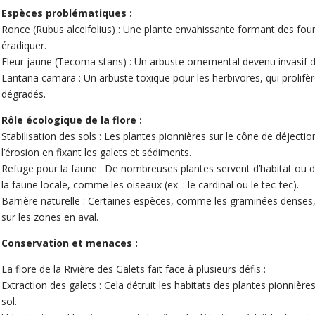
Espèces problématiques :
Ronce (Rubus alceifolius) : Une plante envahissante formant des fourr
éradiquer.
Fleur jaune (Tecoma stans) : Un arbuste ornemental devenu invasif d
Lantana camara : Un arbuste toxique pour les herbivores, qui prolifè
dégradés.
Rôle écologique de la flore :
Stabilisation des sols : Les plantes pionnières sur le cône de déjection e
l’érosion en fixant les galets et sédiments.
Refuge pour la faune : De nombreuses plantes servent d’habitat ou d
la faune locale, comme les oiseaux (ex. : le cardinal ou le tec-tec).
Barrière naturelle : Certaines espèces, comme les graminées denses,
sur les zones en aval.
Conservation et menaces :
La flore de la Rivière des Galets fait face à plusieurs défis :
Extraction des galets : Cela détruit les habitats des plantes pionnièr
sol.