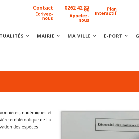
Contact
0262 42 87
Plan
00
Interactif
Ecrivez-
Appelez-
nous
nous
TUALITÉS
MAIRIE
MA VILLE
E-PORT
G
 pionnières, endémiques et
rivière emblématique de La
ervation des espèces