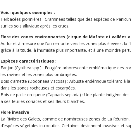
Voici quelques exemples :
Herbacées pionnières : Graminées telles que des espèces de Panicum,
sur les sols alluviaux après les crues.
Flore des zones environnantes (cirque de Mafate et vallées a
Au fur et à mesure que l’on remonte vers les zones plus élevées, la fl
grâce à l’altitude, à l’humidité plus importante, et à une moindre pert
Espèces caractéristiques :
Fanjan (Cyathea spp.) : Fougière arborescente emblématique des zo
les ravines et les zones plus ombragées.
Bois d’arnette (Dodonaea viscosa) : Arbuste endémique tolérant à l
dans les zones rocheuses et escarpées.
Bois de paille-en-queue (Capparis sepiaria) : Une plante indigène des
à ses feuilles coriaces et ses fleurs blanches.
Flore invasive :
La Rivière des Galets, comme de nombreuses zones de La Réunion, e
d’espèces végétales introduites. Certaines deviennent invasives et sup