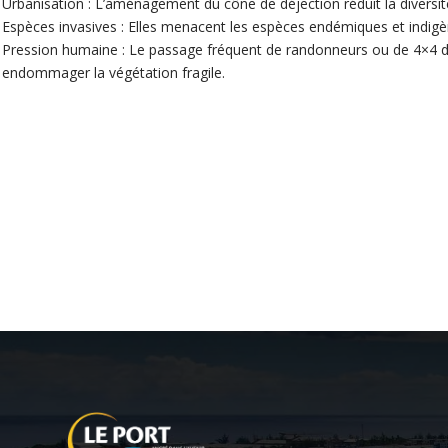
Urbanisation : L’aménagement du cône de déjection réduit la diversit
Espèces invasives : Elles menacent les espèces endémiques et indigè
Pression humaine : Le passage fréquent de randonneurs ou de 4×4 da
endommager la végétation fragile.