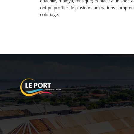
quadrille, maloya, musique) et place à un spect
ont pu profiter de plusieurs animations comprena
coloriage.