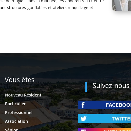
acle de magie. Dans la matinée, les adhérents du Centre
nt structures gonflables et ateliers maquillage et
Vous êtes
Suivez-nous
Nouveau Résident
Particulier
Professionnel
Association
Sénior