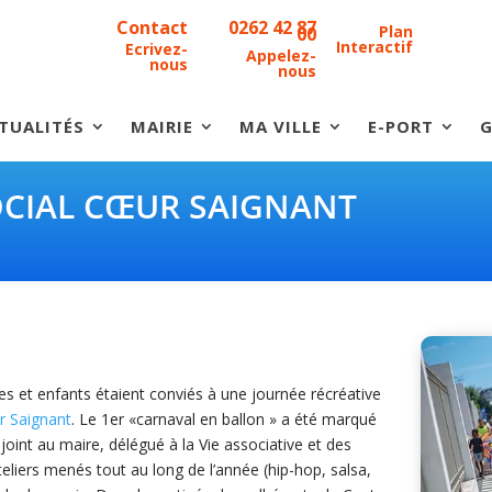
Contact
0262 42 87
Plan
00
Interactif
Ecrivez-
Appelez-
nous
nous
TUALITÉS
MAIRIE
MA VILLE
E-PORT
G
OCIAL CŒUR SAIGNANT
tes et enfants étaient conviés à une journée récréative
ur Saignant
. Le 1er «carnaval en ballon » a été marqué
joint au maire, délégué à la Vie associative et des
teliers menés tout au long de l’année (hip-hop, salsa,