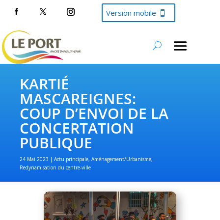
Version mobile
KARTIÉ
MASCAREIGNES:
COUP D’ENVOI DE LA
CONCERTATION
PUBLIQUE
24 Mai 2023
Actu principale
,
Aménagement/Urbanisme
,
Redynamisation du centre-ville