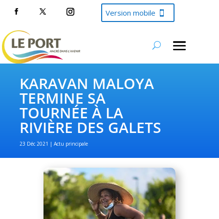
Version mobile
KARAVAN MALOYA
TERMINE SA
TOURNÉE À LA
RIVIÈRE DES GALETS
23 Déc 2021
Actu principale