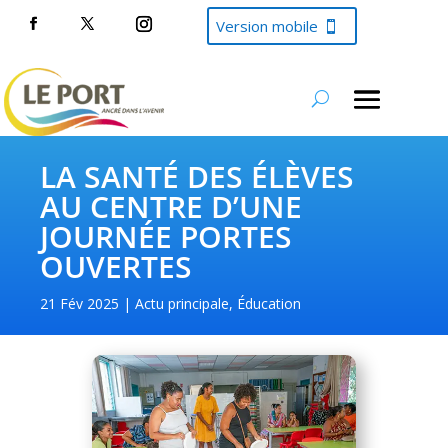
Version mobile
LA SANTÉ DES ÉLÈVES
AU CENTRE D’UNE
JOURNÉE PORTES
OUVERTES
21 Fév 2025
Actu principale
,
Éducation