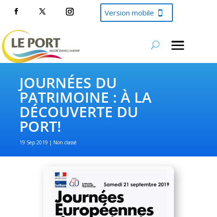
Version mobile
JOURNÉES DU
PATRIMOINE : À LA
DÉCOUVERTE DU
PORT!
19 Sep 2019
Non classé