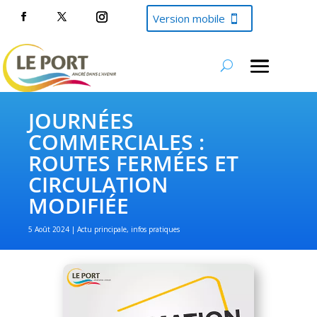
Version mobile
JOURNÉES
COMMERCIALES :
ROUTES FERMÉES ET
CIRCULATION
MODIFIÉE
5 Août 2024
Actu principale
,
infos pratiques