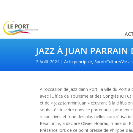
ACT
JAZZ À JUAN PARRAIN
2 Août 2024
Actu principale
,
Sport/Culture/Vie as
A l’occasion de Jazz dann Port, la ville du Port a
avec l’Office de Tourisme et des Congrès (OTC) d
et de « jazz Jammin’Juan » œuvrant à la diffusio
souhaité s’inscrire dans ce partenariat pour enri
respectives et l’une des plus belles concrétisat
Réunion, », a déclaré Olivier Hoarau, maire du Po
Présence lors de ce point presse de Philippe Bau