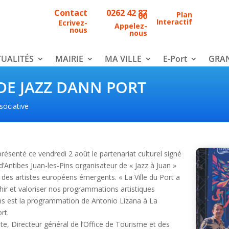
Contact
0262 42 87
Plan
00
Interactif
Ecrivez-
Appelez-
nous
nous
UALITÉS
MAIRIE
MA VILLE
E-Port
GRAN
 DE JAZZ DANN PORT
sociative
 présenté ce vendredi 2 août le partenariat culturel signé
’Antibes Juan-les-Pins organisateur de « Jazz à Juan »
n des artistes européens émergents. « La Ville du Port a
chir et valoriser nos programmations artistiques
ions est la programmation de Antonio Lizana à La
rt.
te, Directeur général de l’Office de Tourisme et des