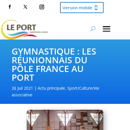
Version mobile
GYMNASTIQUE : LES
RÉUNIONNAIS DU
PÔLE FRANCE AU
PORT
26 Juil 2021
Actu principale
,
Sport/Culture/Vie
associative