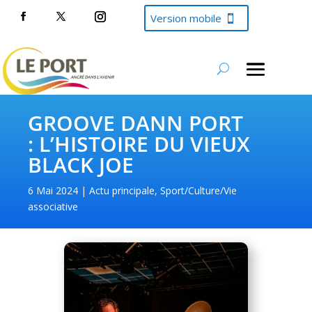
Version mobile
GROOVE DANN PORT
: L’HISTOIRE DU VIEUX
BLACK JOE
6 Mai 2024
Actu principale
,
Sport/Culture/Vie
associative