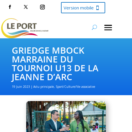
Version mobile
GRIEDGE MBOCK
MARRAINE DU
TOURNOI U13 DE LA
JEANNE D’ARC
19 Juin 2023
Actu principale
,
Sport/Culture/Vie associative