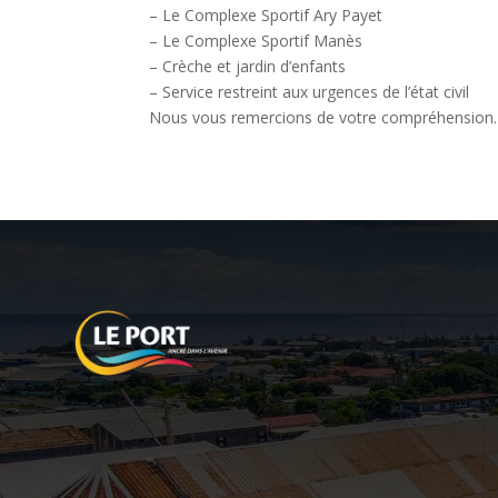
– Le Complexe Sportif Ary Payet
– Le Complexe Sportif Manès
– Crèche et jardin d’enfants
– Service restreint aux urgences de l’état civil
Nous vous remercions de votre compréhension.