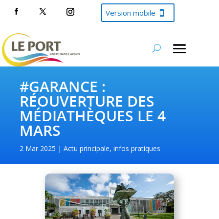
Version mobile
#GARANCE :
RÉOUVERTURE DES
MÉDIATHÈQUES LE 4
MARS
2 Mar 2025
Actu principale
,
infos pratiques