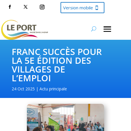
Version mobile
FRANC SUCCÈS POUR
LA 5E ÉDITION DES
VILLAGES DE
L’EMPLOI
24 Oct 2025
Actu principale