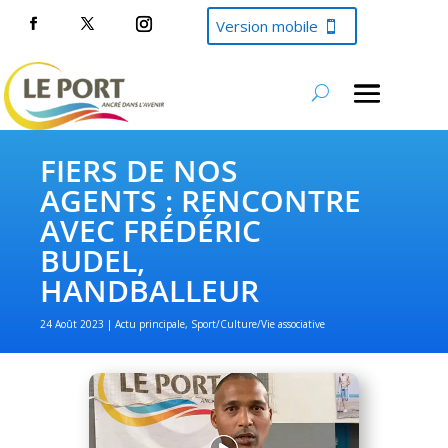
Version mobile
FIERS DE NOS
AGENTS : RENCONTRE
AVEC FRÉDÉRIC
BUDEL,
HANDBALLEUR
24 Août 2023
Actu principale
,
Sport/Culture/Vie associative