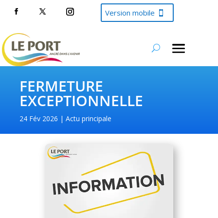
Version mobile
FERMETURE
EXCEPTIONNELLE
24 Fév 2026
Actu principale