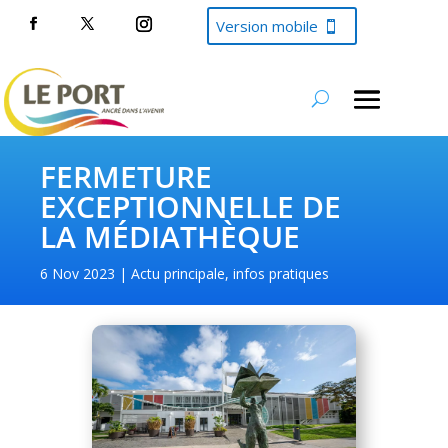
Version mobile
FERMETURE
EXCEPTIONNELLE DE
LA MÉDIATHÈQUE
6 Nov 2023
Actu principale
,
infos pratiques