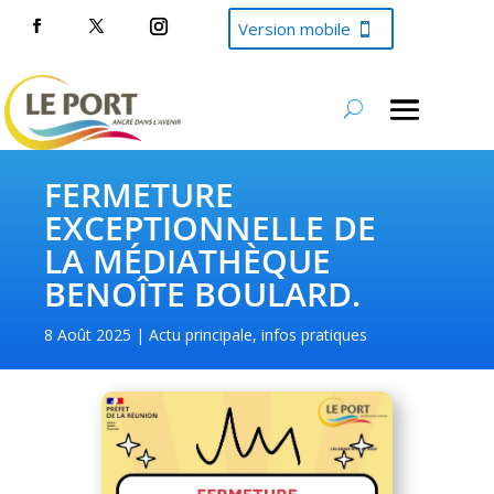
Version mobile
FERMETURE
EXCEPTIONNELLE DE
LA MÉDIATHÈQUE
BENOÎTE BOULARD.
8 Août 2025
Actu principale
,
infos pratiques