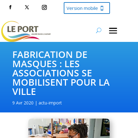
Version mobile
FABRICATION DE
MASQUES : LES
ASSOCIATIONS SE
MOBILISENT POUR LA
VILLE
9 Avr 2020
actu-import