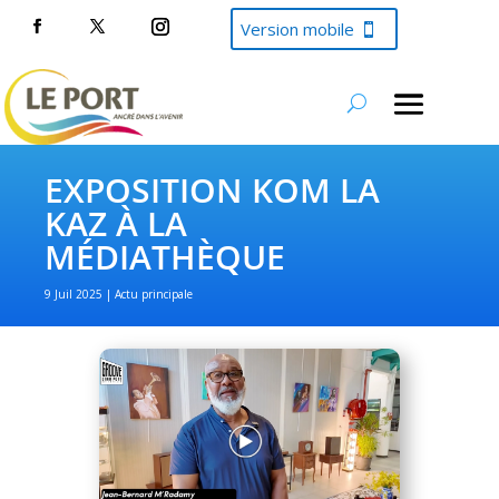
Version mobile
EXPOSITION KOM LA
KAZ À LA
MÉDIATHÈQUE
9 Juil 2025
Actu principale