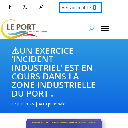
Version mobile
⚠️UN EXERCICE
‘INCIDENT
INDUSTRIEL’ EST EN
COURS DANS LA
ZONE INDUSTRIELLE
DU PORT .
17 Juin 2025
Actu principale