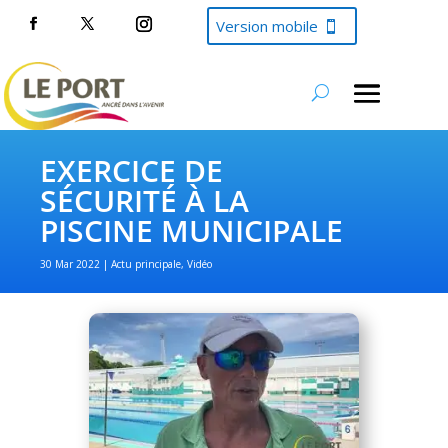
Version mobile
EXERCICE DE
SÉCURITÉ À LA
PISCINE MUNICIPALE
30 Mar 2022
Actu principale
,
Vidéo