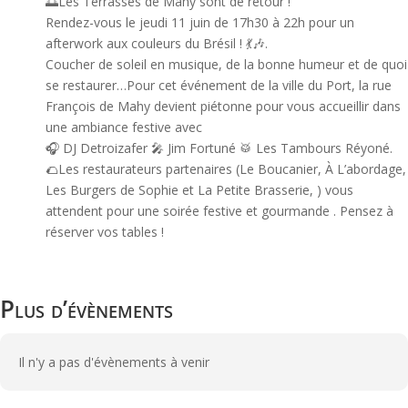
🌅
Les Terrasses de Mahy sont de retour !
Rendez-vous le jeudi 11 juin de 17h30 à 22h pour un
afterwork aux couleurs du Brésil !
💃
🎶
.
Coucher de soleil en musique, de la bonne humeur et de quoi
se restaurer…Pour cet événement de la ville du Port, la rue
François de Mahy devient piétonne pour vous accueillir dans
une ambiance festive avec
🎧
DJ Detroizafer
🎤
Jim Fortuné
🥁
Les Tambours Réyoné.
🌮
Les restaurateurs partenaires (Le Boucanier, À L’abordage,
Les Burgers de Sophie et La Petite Brasserie, ) vous
attendent pour une soirée festive et gourmande . Pensez à
réserver vos tables !
Plus d’évènements
Il n'y a pas d'évènements à venir