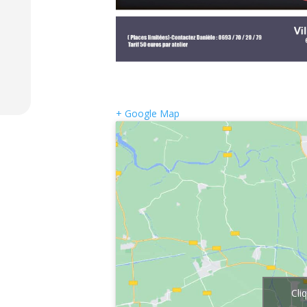
+ Google Map
Cli