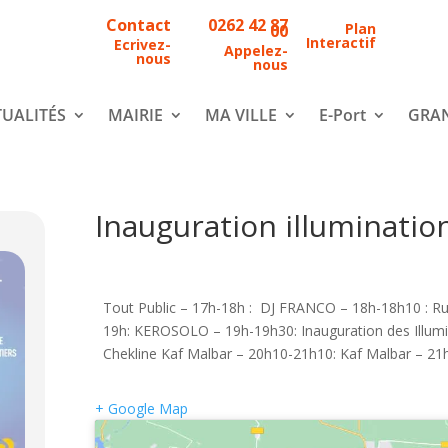
Contact
0262 42 87
Plan
00
Interactif
Ecrivez-
Appelez-
nous
nous
UALITÉS
MAIRIE
MA VILLE
E-Port
GRAN
Inauguration illuminatio
Tout Public – 17h-18h : DJ FRANCO – 18h-18h10 :
19h: KEROSOLO – 19h-19h30: Inauguration des Illumi
Chekline Kaf Malbar – 20h10-21h10: Kaf Malbar – 
+ Google Map