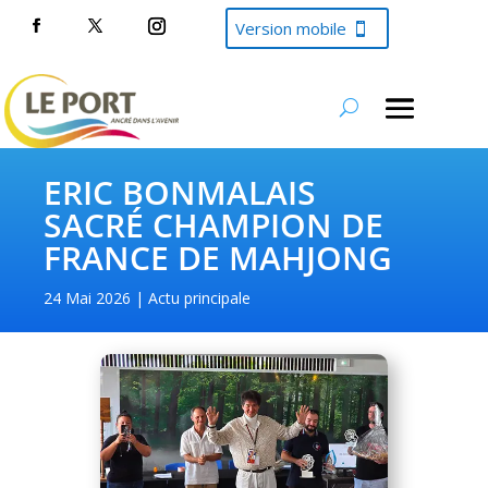
Version mobile
ERIC BONMALAIS
SACRÉ CHAMPION DE
FRANCE DE MAHJONG
24 Mai 2026
Actu principale