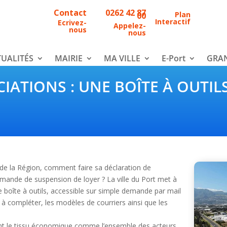
Contact
0262 42 87
Plan
00
Interactif
Ecrivez-
Appelez-
nous
nous
UALITÉS
MAIRIE
MA VILLE
E-Port
GRAN
IATIONS : UNE BOÎTE À OUTIL
de la Région, comment faire sa déclaration de
nde de suspension de loyer ? La ville du Port met à
e boîte à outils, accessible sur simple demande par mail
s à compléter, les modèles de courriers ainsi que les
ment le tissu économique comme l’ensemble des acteurs