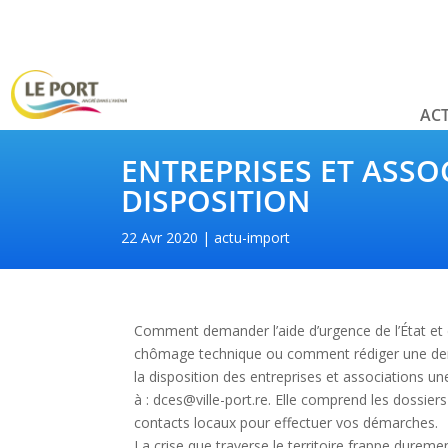
ACT
ENTREPRISES ET ASSOC
DISPOSITION
22 Avr 2020
actu-import
Comment demander l’aide d’urgence de l’État et 
chômage technique ou comment rédiger une dema
la disposition des entreprises et associations un
à : dces@ville-port.re. Elle comprend les dossier
contacts loc
aux pour effectuer vos démarches.
La crise que traverse le territoire frappe dure