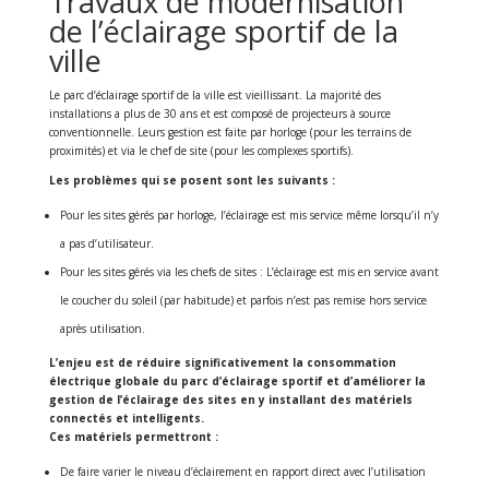
Travaux de modernisation
de l’éclairage sportif de la
ville
Le parc d’éclairage sportif de la ville est vieillissant. La majorité des
installations a plus de 30 ans et est composé de projecteurs à source
conventionnelle. Leurs gestion est faite par horloge (pour les terrains de
proximités) et via le chef de site (pour les complexes sportifs).
Les problèmes qui se posent sont les suivants :
Pour les sites gérés par horloge, l’éclairage est mis service même lorsqu’il n’y
a pas d’utilisateur.
Pour les sites gérés via les chefs de sites : L’éclairage est mis en service avant
le coucher du soleil (par habitude) et parfois n’est pas remise hors service
après utilisation.
L’enjeu est de réduire significativement la consommation
électrique globale du parc d’éclairage sportif et d’améliorer la
gestion de l’éclairage des sites en y installant des matériels
connectés et intelligents.
Ces matériels permettront :
De faire varier le niveau d’éclairement en rapport direct avec l’utilisation