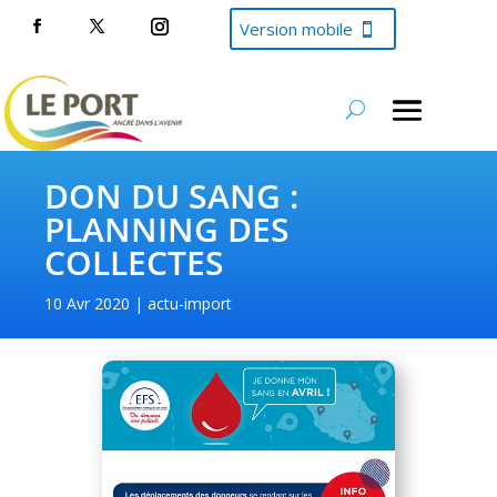
Version mobile
DON DU SANG :
PLANNING DES
COLLECTES
10 Avr 2020
actu-import