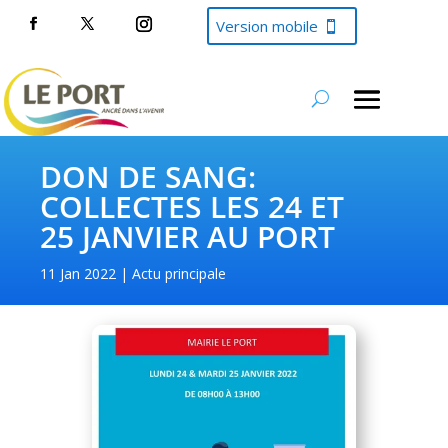
Version mobile
DON DE SANG:
COLLECTES LES 24 ET
25 JANVIER AU PORT
11 Jan 2022
Actu principale