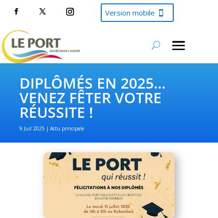
Version mobile
DIPLÔMÉS EN 2025…
VENEZ FÊTER VOTRE
RÉUSSITE !
9 Juil 2025
Actu principale