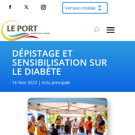
Version mobile
DÉPISTAGE ET
SENSIBILISATION SUR
LE DIABÈTE
16 Nov 2023
Actu principale