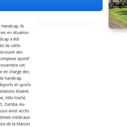
 Handicap. Ils
es en situation
dicap a été
ès de cette
découvrir des
 complexe sportif
4 novembre cet
ue en charge des
 de handicap.
isports et sports
tiations étaient
e, Vélo tracté,
rt, Zumba. Au-
aussi avoir accès
atériels médicaux
ussi de la Maison