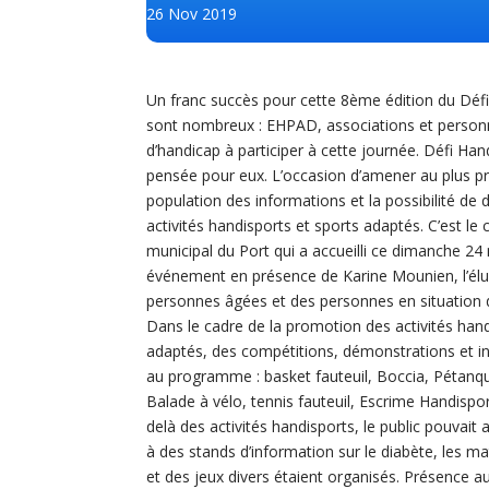
26 Nov 2019
Un franc succès pour cette 8ème édition du Défi
sont nombreux : EHPAD, associations et personn
d’handicap à participer à cette journée. Défi Han
pensée pour eux. L’occasion d’amener au plus pr
population des informations et la possibilité de 
activités handisports et sports adaptés. C’est le
municipal du Port qui a accue
illi ce dimanche 2
événement en présence de Karine Mounien, l’él
personnes âgées et des personnes en situation
Dans le cadre de la promotion des activités hand
adaptés, des compétitions, démonstrations et ini
au programme : basket fauteuil, Boccia, Pétanqu
Balade à vélo, tennis fauteuil, Escrime Handispo
delà des activités handisports, le public pouvait 
à des stands d’information sur le diabète, les m
et des jeux divers étaient organisés. Présence a