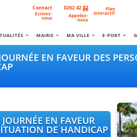
Contact
0262 42 87
Plan
00
Interactif
Ecrivez-
Appelez-
nous
nous
TUALITÉS
MAIRIE
MA VILLE
E-PORT
G
 JOURNÉE EN FAVEUR DES PER
CAP
E JOURNÉE EN FAVEUR
SITUATION DE HANDICAP