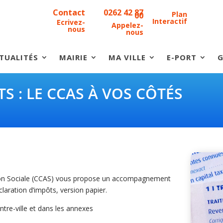
Contact
0262 42 87
Plan
00
Interactif
Ecrivez-
Appelez-
nous
nous
TUALITÉS
MAIRIE
MA VILLE
E-PORT
G
S : LE CCAS À VOS CÔTÉS
ion Sociale (CCAS) vous propose un accompagnement
laration d’impôts, version papier.
tre-ville et dans les annexes