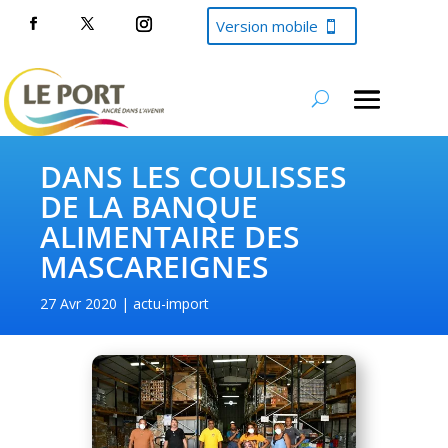
Version mobile
DANS LES COULISSES
DE LA BANQUE
ALIMENTAIRE DES
MASCAREIGNES
27 Avr 2020
actu-import