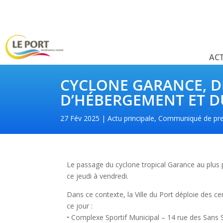
ACT
CYCLONE GARANCE, D
D’HÉBERGEMENT ET 
27 Fév 2025
Actu principale
,
Communiqué de pr
Le passage du cyclone tropical Garance au plus 
ce jeudi à vendredi.
Dans ce contexte, la Ville du Port déploie des 
ce jour :
• Complexe Sportif Municipal – 14 rue des Sans 