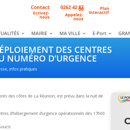
Contact
0262 42 87
Plan
00
Interactif
Ecrivez-
Appelez-
nous
nous
UALITÉS
MAIRIE
MA VILLE
E-Port
GRAN
ÉPLOIEMENT DES CENTRES
DU NUMÉRO D’URGENCE
esse
,
infos pratiques
près des côtes de La Réunion, est prévu dans la nuit de
centres d’hébergement d’urgence opérationnels dès 17h00
Soucis