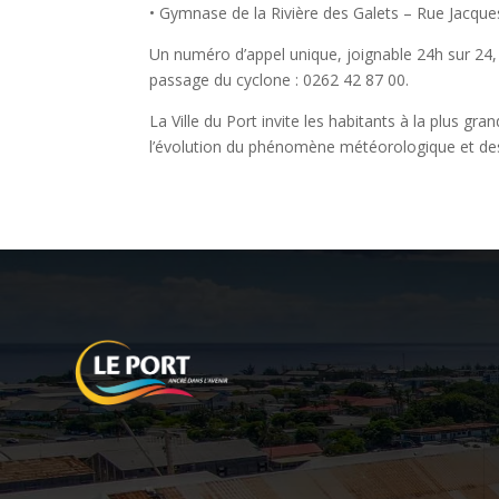
• Gymnase de la Rivière des Galets – Rue Jacqu
Un numéro d’appel unique, joignable 24h sur 24, 
passage du cyclone : 0262 42 87 00.
La Ville du Port invite les habitants à la plus g
l’évolution du phénomène météorologique et des a