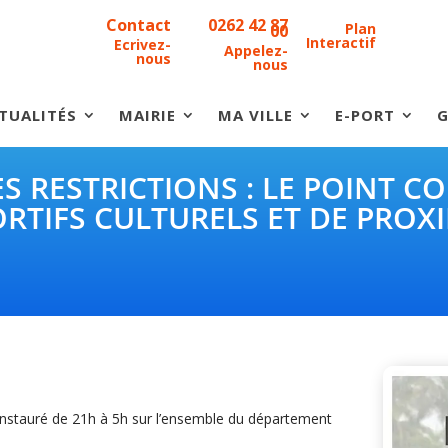
Contact
0262 42 87
Plan
00
Interactif
Ecrivez-
Appelez-
nous
nous
TUALITÉS
MAIRIE
MA VILLE
E-PORT
G
S RESTRICTIONS : LE POINT 
RTIFS CULTURELS ET DE PROX
éinstauré de 21h à 5h sur l’ensemble du département