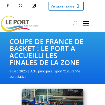
Version mobile
COUPE DE FRANCE DE
BASKET : LE PORT A
ACCUEILLI LES
FINALES DE LA ZONE
8 Déc 2025
Actu principale
,
Sport/Culture/Vie
associative