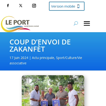
Version mobile
COUP D’ENVOI DE
ZAKANFÈT
17 Juin 2024
Actu principale
,
Sport/Culture/Vie
associative