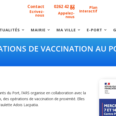
Contact
0262 42 87
Plan
00
Interactif
Ecrivez-
Appelez-
nous
nous
TUALITÉS
MAIRIE
MA VILLE
E-PORT
G
ATIONS DE VACCINATION AU P
itants du Port, l’ARS organise en collaboration avec la
, des opérations de vaccination de proximité. Elles
Paulette Adois Lacpatia.