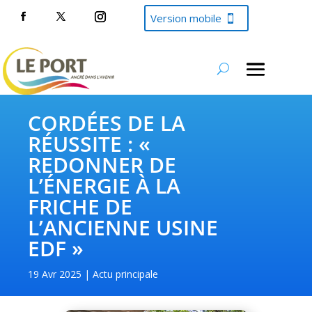
Version mobile
CORDÉES DE LA
RÉUSSITE : «
REDONNER DE
L’ÉNERGIE À LA
FRICHE DE
L’ANCIENNE USINE
EDF »
19 Avr 2025
Actu principale