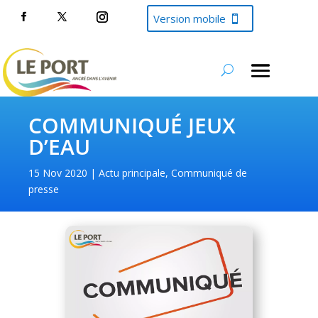
Version mobile
COMMUNIQUÉ JEUX
D’EAU
15 Nov 2020
Actu principale
,
Communiqué de
presse