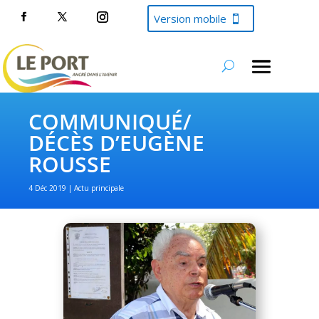
Version mobile
COMMUNIQUÉ/
DÉCÈS D’EUGÈNE
ROUSSE
4 Déc 2019
Actu principale