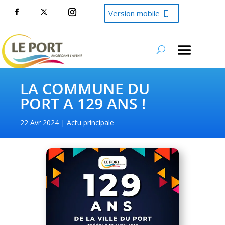
Version mobile
LA COMMUNE DU
PORT A 129 ANS !
22 Avr 2024
Actu principale