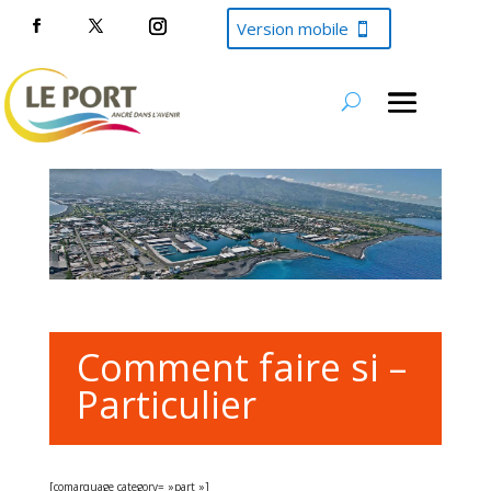
Version mobile
Comment faire si –
Particulier
[comarquage category= »part »]