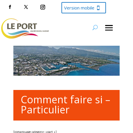
Version mobile
Comment faire si –
Particulier
[comarquage category= »part »]