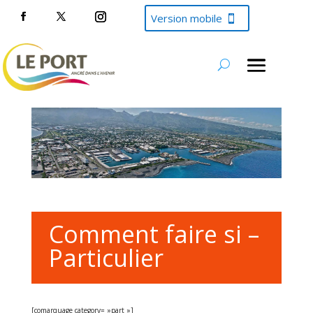
Version mobile
Comment faire si –
Particulier
[comarquage category= »part »]